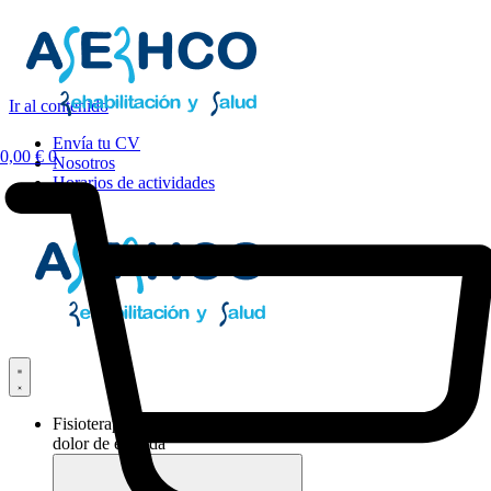
Ir al contenido
Envía tu CV
0,00
€
0
Nosotros
Horarios de actividades
Fisioterapia y
dolor de espalda