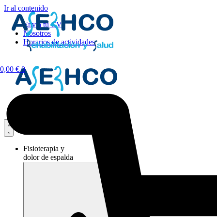
Ir al contenido
Envía tu CV
Nosotros
Horarios de actividades
0,00
€
0
Fisioterapia y
dolor de espalda