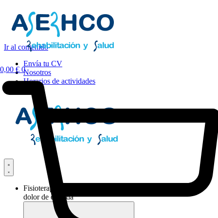
Ir al contenido
Envía tu CV
0,00
€
0
Nosotros
Horarios de actividades
Fisioterapia y
dolor de espalda