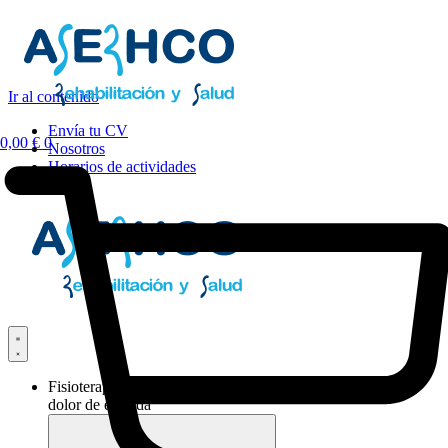
Ir al contenido
Envía tu CV
0,00
€
0
Nosotros
Horarios de actividades
Fisioterapia y
dolor de espalda