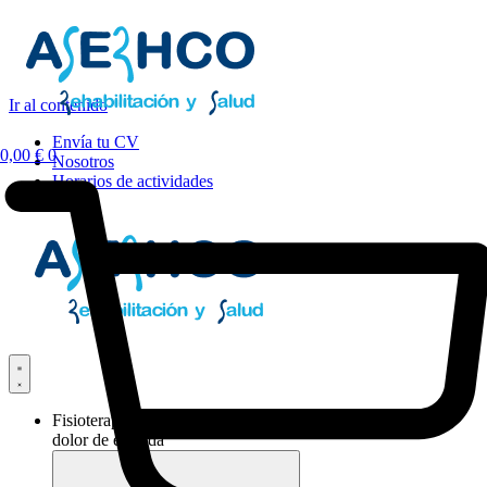
Ir al contenido
Envía tu CV
0,00
€
0
Nosotros
Horarios de actividades
Fisioterapia y
dolor de espalda