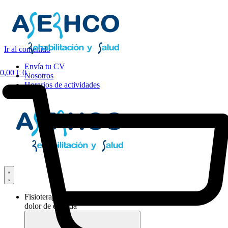
Ir al contenido
Envía tu CV
0,00
€
0
Nosotros
Horarios de actividades
Fisioterapia y
dolor de espalda