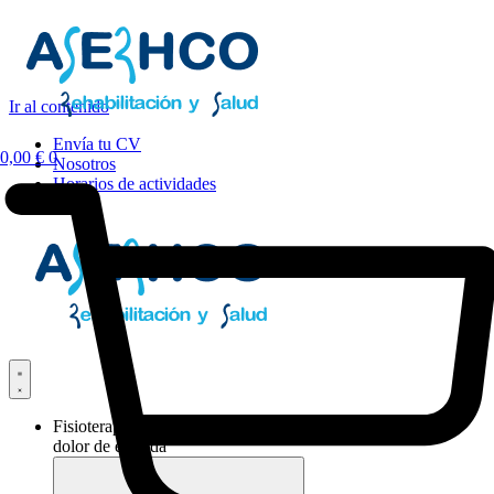
Ir al contenido
Envía tu CV
0,00
€
0
Nosotros
Horarios de actividades
Fisioterapia y
dolor de espalda